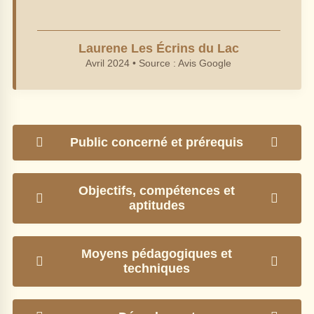
Laurene Les Écrins du Lac
Avril 2024 • Source : Avis Google
Public concerné et prérequis
Aucun prérequis aussi bien en termes
Objectifs, compétences et
d’expérience, de compétences que de diplômes /
aptitudes
certificats / titres.
Accessible à toute personne majeure et ne
Les objectifs visés sont les suivants
:
présentant pas de contre-indication médicale le
Moyens pédagogiques et
Ce module de formation s'adresse aux professionnels
techniques
jour de la formation.
en massages de bien-être en devenir ou déjà installés.
Les moyens pédagogiques sont les suivants
:
Il consiste en l'acquisition des connaissances relatives