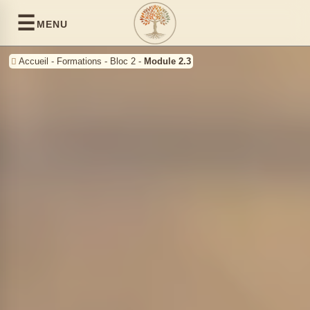
☰
MENU
Accueil
-
Formations
-
Bloc 2
-
Module 2.3